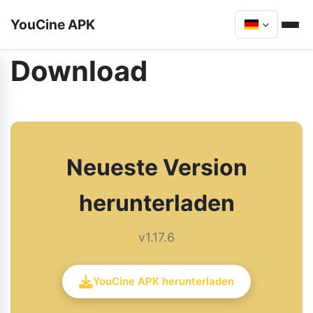
YouCine APK
Download
Neueste Version
herunterladen
v1.17.6
YouCine APK herunterladen